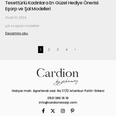
Tesettürlü Kadınlara En Güzel Hediye Önerisi:
Eşarp ve Şal Modelleri
Ocak 01, 2024
şal ve eşarp modelleri
Devamını oku
1
2
3
4
>
Hobyar mah. Aşırefendi cad. No:17/D İstanbul-Fatih-Sirkeci
0531 386 16 16
info@cardionesarp.com