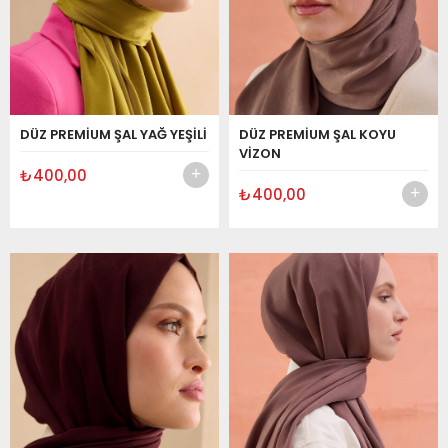
DÜZ PREMİUM ŞAL YAĞ YEŞİLİ
DÜZ PREMİUM ŞAL KOYU
VİZON
₺400,00
₺400,00