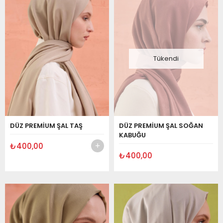
Tükendi
DÜZ PREMİUM ŞAL TAŞ
DÜZ PREMİUM ŞAL SOĞAN
KABUĞU
₺400,00
₺400,00