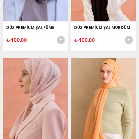
DÜZ PREMİUM ŞAL FÜME
DÜZ PREMİUM ŞAL MÜRDÜM
₺400,00
₺400,00